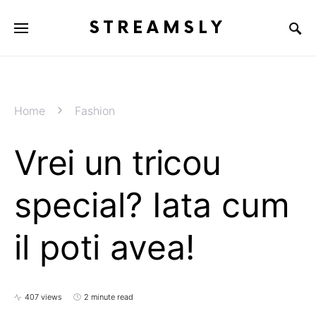
STREAMSLY
Home
Fashion
Vrei un tricou
special? Iata cum
il poti avea!
407 views
2 minute read