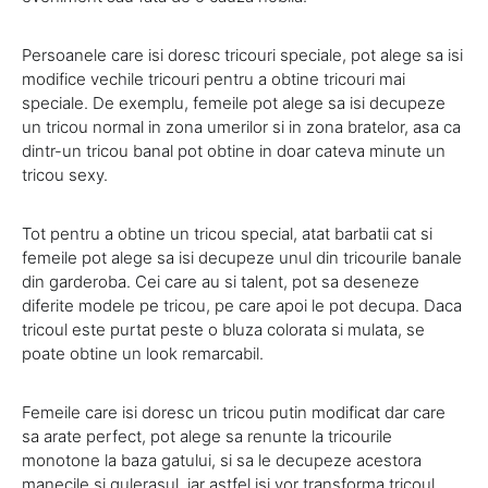
Persoanele care isi doresc tricouri speciale, pot alege sa isi
modifice vechile tricouri pentru a obtine tricouri mai
speciale. De exemplu, femeile pot alege sa isi decupeze
un tricou normal in zona umerilor si in zona bratelor, asa ca
dintr-un tricou banal pot obtine in doar cateva minute un
tricou sexy.
Tot pentru a obtine un tricou special, atat barbatii cat si
femeile pot alege sa isi decupeze unul din tricourile banale
din garderoba. Cei care au si talent, pot sa deseneze
diferite modele pe tricou, pe care apoi le pot decupa. Daca
tricoul este purtat peste o bluza colorata si mulata, se
poate obtine un look remarcabil.
Femeile care isi doresc un tricou putin modificat dar care
sa arate perfect, pot alege sa renunte la tricourile
monotone la baza gatului, si sa le decupeze acestora
manecile si gulerasul, iar astfel isi vor transforma tricoul