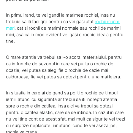
In primul rand, te vei gandi la marimea rochiei, insa nu
trebuie sa iti faci griji pentru ca vei gasi atat
rochii marimi
mari
, cat si rochii de marimi normale sau rochii de marimi
mici, asa ca in mod evident vei gasi o rochie ideala pentru
tine.
O mare atentie va trebui sa i-o acorzi materialului, pentru
ca in functie de sezonul in care vei purta o rochie de
ocazie, vei putea sa alegi fie o rochie de cazie mai
calduroasa, fie vei putea sa optezi pentru una mai lejera.
In situatia in care ai de gand sa porti o rochie pe timpul
iernii, atunci cu siguranta ar trebui sa iti indrepti atentia
spre o rochie din catifea, insa aici va trebui sa optezi
pentru o catifea elastic, care sa se intinda. In cazul in care
nu vei tine cont de acest sfat, mai mult ca sigur te vei trezi
cu surprize neplacute, iar atunci cand te vei aseza jos,
rochia va crapa.