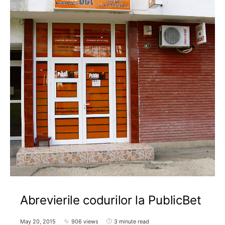
Abrevierile codurilor la PublicBet
May 20, 2015
906 views
3 minute read