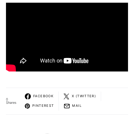
FACEBOOK
X (TWITTER)
0
Shares
PINTEREST
MAIL