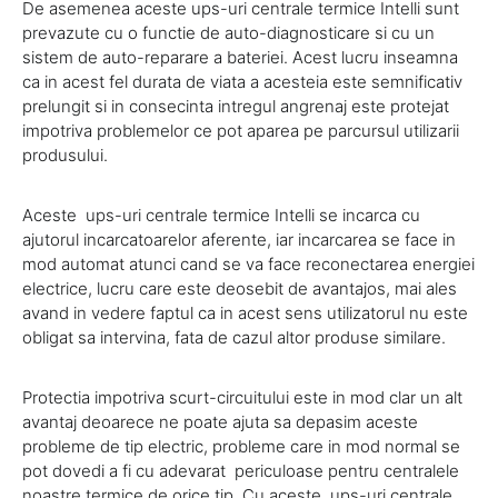
De asemenea aceste ups-uri centrale termice Intelli sunt
prevazute cu o functie de auto-diagnosticare si cu un
sistem de auto-reparare a bateriei. Acest lucru inseamna
ca in acest fel durata de viata a acesteia este semnificativ
prelungit si in consecinta intregul angrenaj este protejat
impotriva problemelor ce pot aparea pe parcursul utilizarii
produsului.
Aceste ups-uri centrale termice Intelli se incarca cu
ajutorul incarcatoarelor aferente, iar incarcarea se face in
mod automat atunci cand se va face reconectarea energiei
electrice, lucru care este deosebit de avantajos, mai ales
avand in vedere faptul ca in acest sens utilizatorul nu este
obligat sa intervina, fata de cazul altor produse similare.
Protectia impotriva scurt-circuitului este in mod clar un alt
avantaj deoarece ne poate ajuta sa depasim aceste
probleme de tip electric, probleme care in mod normal se
pot dovedi a fi cu adevarat periculoase pentru centralele
noastre termice de orice tip. Cu aceste ups-uri centrale