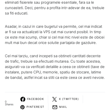
eliminati fisierele sau programele esentiale, fara sa le
cunoasteti. Deci, pentru a profita intr-adevar de ea, trebuie
sa fiti educati.
Asadar, in cazul in care bugetul va permite, cel mai indicat
ar fi sa va actualizati la VPS cat mai curand posibil. In timp
ce este mai scump, chiar si cel mai mic nivel este de obicei
mult mai bun decat orice solutie partajata de gazduire.
Cel mai tarziu, cand incepeti sa obtineti cantitati decente
de trafic, trebuie sa efectuati mutarea. Cu toate acestea,
asigurati-va ca verificati detaliile a ceea ce obtineti (taxe de
instalare, putere CPU, memorie, spatiu de stocare, latime
de banda), astfel incat sa stiti ca este ceea ce aveti nevoie.
FACEBOOK
X (TWITTER)
0
Shares
PINTEREST
MAIL