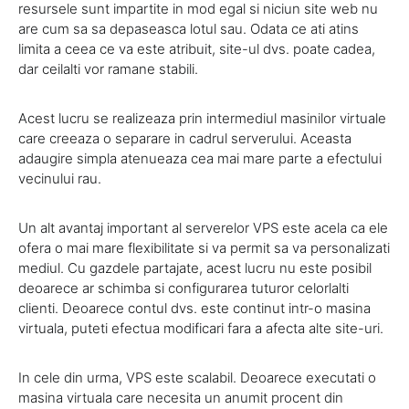
resursele sunt impartite in mod egal si niciun site web nu
are cum sa sa depaseasca lotul sau. Odata ce ati atins
limita a ceea ce va este atribuit, site-ul dvs. poate cadea,
dar ceilalti vor ramane stabili.
Acest lucru se realizeaza prin intermediul masinilor virtuale
care creeaza o separare in cadrul serverului. Aceasta
adaugire simpla atenueaza cea mai mare parte a efectului
vecinului rau.
Un alt avantaj important al serverelor VPS este acela ca ele
ofera o mai mare flexibilitate si va permit sa va personalizati
mediul. Cu gazdele partajate, acest lucru nu este posibil
deoarece ar schimba si configurarea tuturor celorlalti
clienti. Deoarece contul dvs. este continut intr-o masina
virtuala, puteti efectua modificari fara a afecta alte site-uri.
In cele din urma, VPS este scalabil. Deoarece executati o
masina virtuala care necesita un anumit procent din