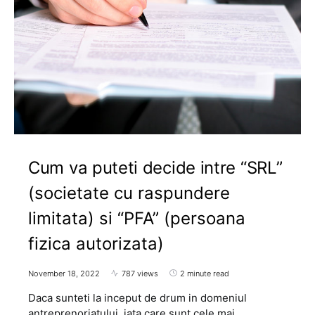
Cum va puteti decide intre “SRL”
(societate cu raspundere
limitata) si “PFA” (persoana
fizica autorizata)
November 18, 2022
787 views
2 minute read
Daca sunteti la inceput de drum in domeniul
antreprenoriatului, iata care sunt cele mai