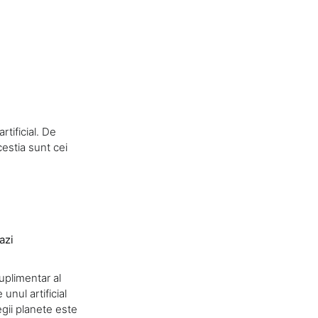
rtificial. De
cestia sunt cei
azi
uplimentar al
unul artificial
egii planete este