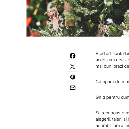
Brad artificial: d
aceea am decis sa
mai buni brazi d
Cumpara cle ma
Ghid pentru cump
Sa recunoastem: 
alegerii, taierii
adorabil fara a m