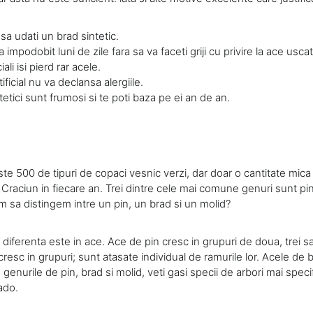
sa udati un brad sintetic.
sa impodobit luni de zile fara sa va faceti griji cu privire la ace usc
ciali isi pierd rar acele.
ificial nu va declansa alergiile.
tetici sunt frumosi si te poti baza pe ei an de an.
ste 500 de tipuri de copaci vesnic verzi, dar doar o cantitate mica
e Craciun in fiecare an. Trei dintre cele mai comune genuri sunt pin
m sa distingem intre un pin, un brad si un molid?
diferenta este in ace. Ace de pin cresc in grupuri de doua, trei s
cresc in grupuri; sunt atasate individual de ramurile lor. Acele de 
In genurile de pin, brad si molid, veti gasi specii de arbori mai spec
ado.