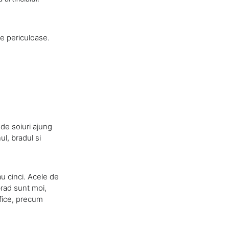
ate periculoase.
 de soiuri ajung
ul, bradul si
au cinci. Acele de
brad sunt moi,
ifice, precum