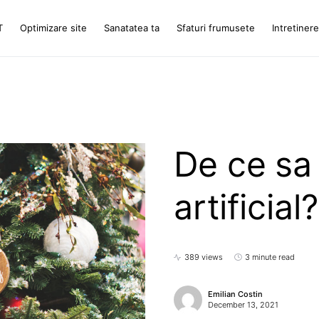
T
Optimizare site
Sanatatea ta
Sfaturi frumusete
Intretiner
De ce sa 
artificial?
389 views
3 minute read
Emilian Costin
December 13, 2021