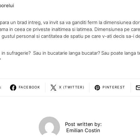
borelui
ara un brad intreg, va invit sa va ganditi ferm la dimensiunea dori
ama in ceea ce priveste inaltimea si latimea. Dimensiunea pe care 
e gustul personal si cantitatea de spatiu pe care v-ati decis sa-i de
 in sufragerie? Sau in bucatarie langa bucatar? Sau poate langa t
?
s
FACEBOOK
X (TWITTER)
PINTEREST
Post written by:
Emilian Costin