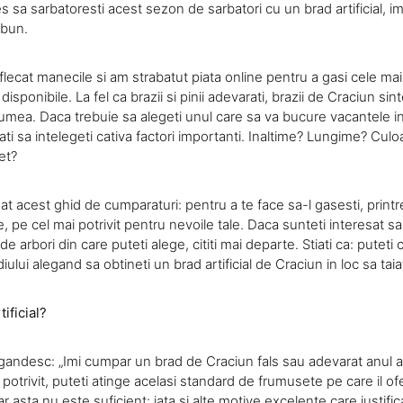
les sa sarbatoresti acest sezon de sarbatori cu un brad artificial, i
 bun.
ecat manecile si am strabatut piata online pentru a gasi cele mai
isponibile. La fel ca brazii si pinii adevarati, brazii de Craciun sint
lumea. Daca trebuie sa alegeti unul care sa va bucure vacantele in 
ati sa intelegeti cativa factori importanti. Inaltime? Lungime? Culo
et?
t acest ghid de cumparaturi: pentru a te face sa-l gasesti, printr
, pe cel mai potrivit pentru nevoile tale. Daca sunteti interesat sa
 arbori din care puteti alege, cititi mai departe. Stiati ca: puteti c
lui alegand sa obtineti un brad artificial de Craciun in loc sa taiat
ificial?
gandesc: „Imi cumpar un brad de Craciun fals sau adevarat anul a
 potrivit, puteti atinge acelasi standard de frumusete pe care il o
r asta nu este suficient: iata si alte motive excelente care justifica 