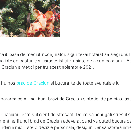
aca iti pasa de mediul inconjurator, sigur te-ai hotarat sa alegi unul a
 inteleg costurile si caracteristicile inainte de a cumpara unul. A
e Craciun sintetici pentru acest noiembrie 2021.
i frumos
brad de Craciun
si bucura-te de toate avantajele lui!
ararea celor mai buni brazi de Craciun sintetici de pe piata ast
Craciunul este suficient de stresant. De ce sa adaugati stresul s
 si mentinerii unui brad de Craciun adevarat cand va puteti bucura de 
urdari nimic. Este o decizie personala, desigur. Dar sanatatea intr