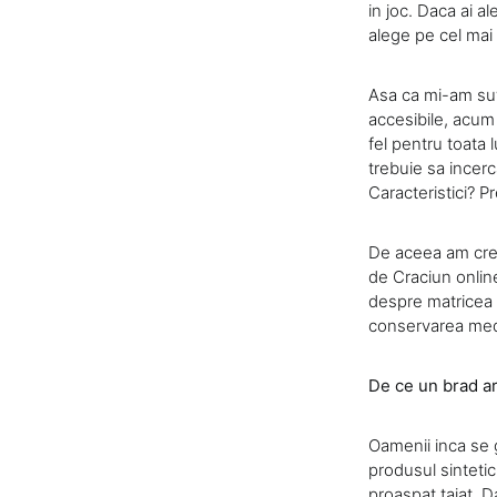
in joc. Daca ai a
alege pe cel mai
Asa ca mi-am sufl
accesibile, acum d
fel pentru toata 
trebuie sa incerc
Caracteristici? Pr
De aceea am crea
de Craciun online
despre matricea de
conservarea mediu
De ce un brad art
Oamenii inca se 
produsul sintetic
proaspat taiat. Da