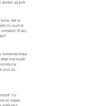
mi doresc sa poti
 bune, dar si
etici nu sunt la
urmatorii 10 ani,
are?
e numerosii brazi
 aflati mai multe
ontribui la
i unul viu.
cesta”. Cu
fera un copac
artificialul: