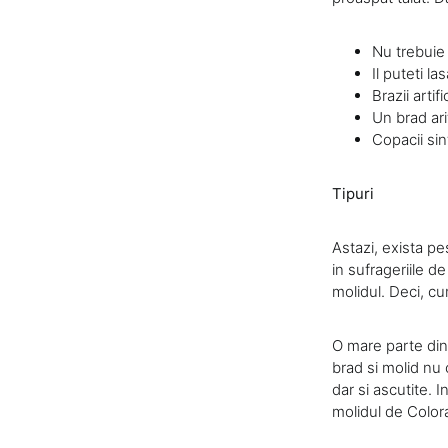
Nu trebuie 
Il puteti la
Brazii artifi
Un brad arit
Copacii sin
Tipuri
Astazi, exista pe
in sufrageriile d
molidul. Deci, cu
O mare parte din 
brad si molid nu 
dar si ascutite. 
molidul de Color