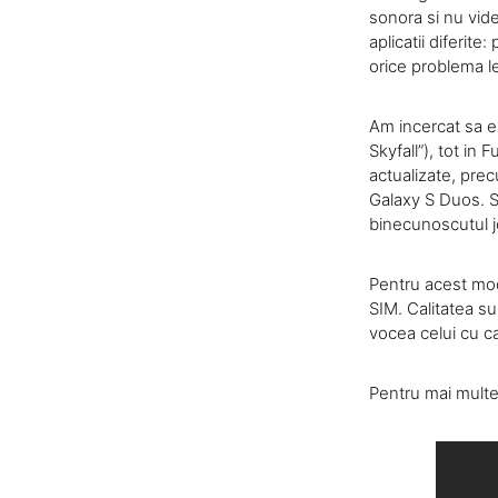
sonora si nu vide
aplicatii diferit
orice problema l
Am incercat sa ex
Skyfall”), tot in 
actualizate, pre
Galaxy S Duos. So
binecunoscutul jo
Pentru acest mode
SIM. Calitatea su
vocea celui cu c
Pentru mai multe