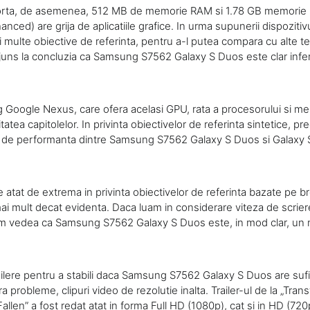
porta, de asemenea, 512 MB de memorie RAM si 1.78 GB memorie 
ced) are grija de aplicatiile grafice. In urma supunerii dispozitivu
 multe obiective de referinta, pentru a-l putea compara cu alte t
ajuns la concluzia ca Samsung S7562 Galaxy S Duos este clar infer
 Google Nexus, care ofera acelasi GPU, rata a procesorului si m
itatea capitolelor. In privinta obiectivelor de referinta sintetice,
a de performanta dintre Samsung S7562 Galaxy S Duos si Galaxy 
 atat de extrema in privinta obiectivelor de referinta bazate pe b
mai mult decat evidenta. Daca luam in considerare viteza de scriere 
 vedea ca Samsung S7562 Galaxy S Duos este, in mod clar, un 
trailere pentru a stabili daca Samsung S7562 Galaxy S Duos are suf
ra probleme, clipuri video de rezolutie inalta. Trailer-ul de la „Tra
llen” a fost redat atat in forma Full HD (1080p), cat si in HD (72