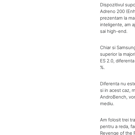
Dispozitivul su
Adreno 200 (Enhan
prezentam la mai
inteligente, am 
sai high-end.
Chiar si Samsung
superior la major
ES 2.0, diferent
%.
Diferenta nu este
si in acest caz, 
AndroBench, vom
mediu.
Am folosit trei 
pentru a reda, fa
Revenge of the Fa