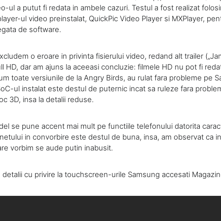
o-ul a putut fi redata in ambele cazuri. Testul a fost realizat folos
e: player-ul video preinstalat, QuickPic Video Player si MXPlayer, pe
egata de software.
cludem o eroare in privinta fisierului video, redand alt trailer („
Full HD, dar am ajuns la aceeasi concluzie: filmele HD nu pot fi reda
cum toate versiunile de la Angry Birds, au rulat fara probleme p
C-ul instalat este destul de puternic incat sa ruleze fara problem
c 3D, insa la detalii reduse.
l se pune accent mai mult pe functiile telefonului datorita caracte
netului in convorbire este destul de buna, insa, am observat ca in
are vorbim se aude putin inabusit.
 detalii cu privire la touchscreen-urile Samsung accesati Magazin