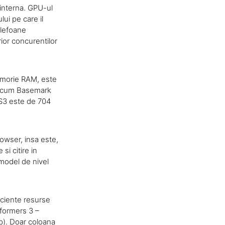
interna. GPU-ul
lui pe care il
elefoane
ior concurentilor
emorie RAM, este
 precum Basemark
S3 este de 704
rowser, insa este,
si citire in
model de nivel
iciente resurse
nsformers 3 –
0p). Doar coloana