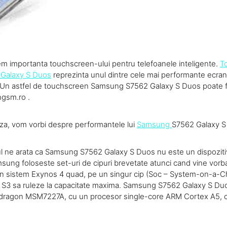
em importanta touchscreen-ului pentru telefoanele inteligente.
T
Galaxy S Duos
reprezinta unul dintre cele mai performante ecrane
n astfel de touchscreen Samsung S7562 Galaxy S Duos poate fi 
gsm.ro .
za, vom vorbi despre performantele lui
Samsung
S7562 Galaxy S
 ne arata ca Samsung S7562 Galaxy S Duos nu este un dispoziti
ung foloseste set-uri de cipuri brevetate atunci cand vine vorba
 sistem Exynos 4 quad, pe un singur cip (Soc – System-on-a-Chi
S3 sa ruleze la capacitate maxima. Samsung S7562 Galaxy S Duo
agon MSM7227A, cu un procesor single-core ARM Cortex A5, ca