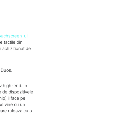
ouchscreen-ul
 tactile din
achizitionat de
 Duos.
v high-end. In
 de dispozitivele
p) il face pe
s vine cu un
re ruleaza cu o