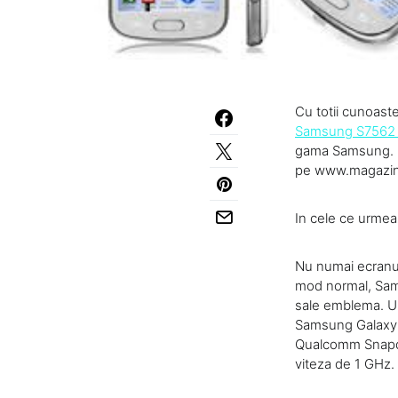
Cu totii cunoast
Samsung S7562 
gama Samsung. U
pe www.magazin
In cele ce urmea
Nu numai ecranul
mod normal, Sams
sale emblema. Un
Samsung Galaxy 
Qualcomm Snapdr
viteza de 1 GHz.