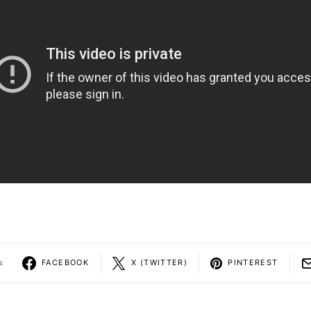
s
FACEBOOK
X (TWITTER)
PINTEREST