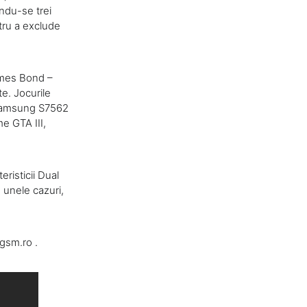
indu-se trei
ntru a exclude
James Bond –
te. Jocurile
e Samsung S7562
e GTA III,
risticii Dual
 unele cazuri,
gsm.ro .