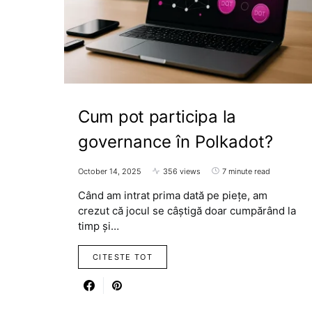
Cum pot participa la
governance în Polkadot?
October 14, 2025
356 views
7 minute read
Când am intrat prima dată pe piețe, am
crezut că jocul se câștigă doar cumpărând la
timp și…
CITESTE TOT