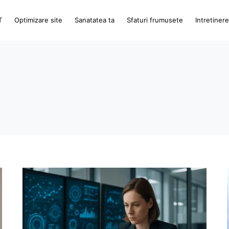
T
Optimizare site
Sanatatea ta
Sfaturi frumusete
Intretiner