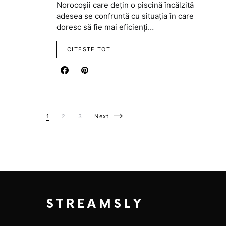
Norocoșii care dețin o piscină încălzită
adesea se confruntă cu situația în care
doresc să fie mai eficienți…
CITESTE TOT
Posts pagination
1
2
3
Next
STREAMSLY