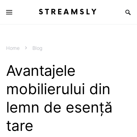
STREAMSLY
Home
Blog
Avantajele
mobilierului din
lemn de esență
tare