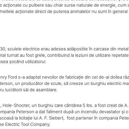
te acționate cu pulbere sau chiar surse naturale de energie, cum a
Uneltele acționate direct de puterea animalelor nu sunt în general
930, sculele electrice erau adesea adăpostite în carcase din metal 
al turnat au fost grele, contribuind la leziuni de utilizare repetat
sea șocând utilizatorul.
y Ford s-a adaptat nevoilor de fabricație din cel de-al doilea răz
terson, un producător de scule, să creeze un burghiu electric mai 
ru lucrătorii săi de asamblare.
 Hole-Shooter, un burghiu care cântărea 5 lbs. a fost creat de A.
ompania Peterson a dat faliment după un incendiu devastator și o
coasă la licitație lui A. F. Siebert, fost partener în compania Pete
ee Electric Tool Company.