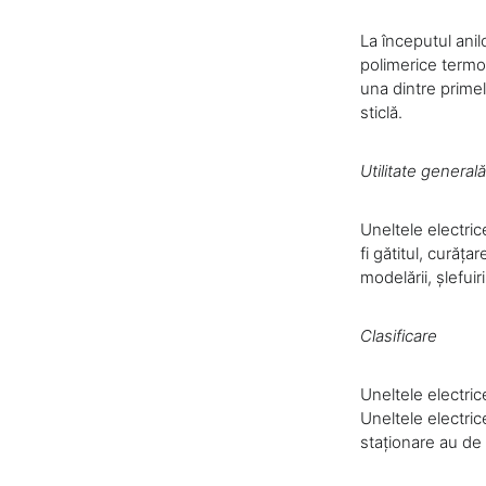
La începutul ani
polimerice termo
una dintre prime
sticlă.
Utilitate generală
Uneltele electrice
fi gătitul, curăța
modelării, șlefuirii,
Clasificare
Uneltele electric
Uneltele electric
staționare au de 