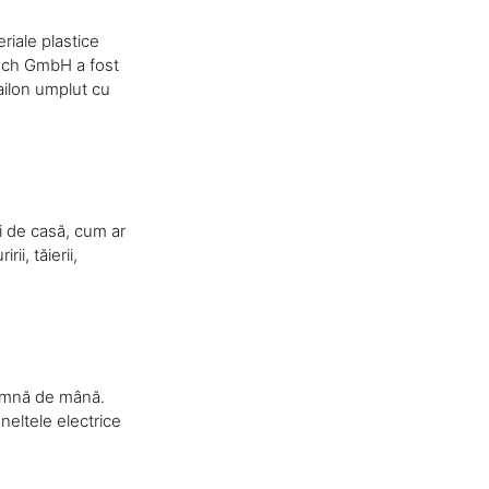
riale plastice
osch GmbH a fost
ailon umplut cu
ni de casă, cum ar
ii, tăierii,
seamnă de mână.
neltele electrice