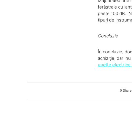
Majoritatea unelte
ferăstraie cu lan
peste 100 dB. NIO
tipuri de instrum
Concluzie
În concluzie, dom
achiziţie, dar nu
unelte electrice
0 Share