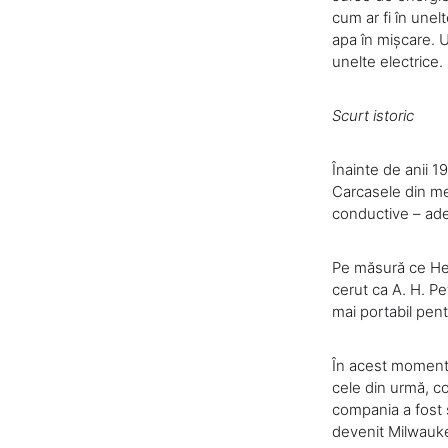
cum ar fi în unel
apa în mișcare. 
unelte electrice.
Scurt istoric
Înainte de anii 1
Carcasele din met
conductive – ade
Pe măsură ce Henr
cerut ca A. H. Pe
mai portabil pent
În acest moment,
cele din urmă, c
compania a fost s
devenit Milwauk