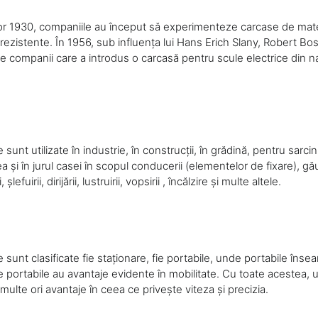
lor 1930, companiile au început să experimenteze carcase de mate
rezistente. În 1956, sub influența lui Hans Erich Slany, Robert B
le companii care a introdus o carcasă pentru scule electrice din n
 sunt utilizate în industrie, în construcții, în grădină, pentru sarci
rea și în jurul casei în scopul conducerii (elementelor de fixare), găurir
 șlefuirii, dirijării, lustruirii, vopsirii , încălzire și multe altele.
e sunt clasificate fie staționare, fie portabile, unde portabile în
e portabile au avantaje evidente în mobilitate. Cu toate acestea, u
multe ori avantaje în ceea ce privește viteza și precizia.