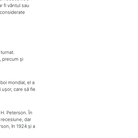
r fi vântul sau
 considerate
turnat.
e, precum și
boi mondial, el a
ușor, care să fie
 H. Peterson. În
 recesiune, dar
rson, în 1924 și a