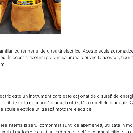
amiliari cu termenul de unealtă electrică. Aceste scule automatice
des. În acest articol îmi propun să arunc o privire la acestea, tipur
em.
ectric este un instrument care este acționat de o sursă de energ
iferit de forța de muncă manuală utilizată cu uneltele manuale. 
de scule electrice utilizează motoare electrice.
ere internă și aerul comprimat sunt, de asemenea, utilizate în mod
includ motoarele cu aburi, arderea directă a combustibililor și a co