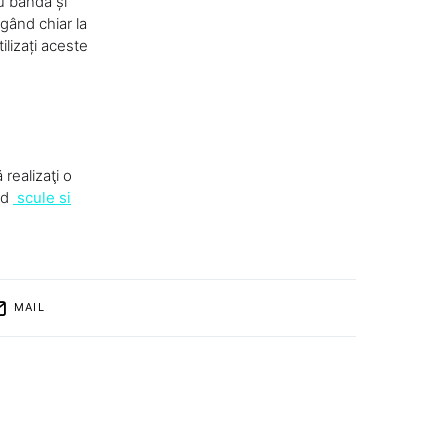
cu bandă și
ngând chiar la
lizați aceste
 realizaţi o
nd
scule si
MAIL