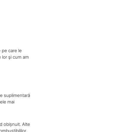
 pe care le
ie lor şi cum am
ie suplimentară
Cele mai
 obișnuit. Alte
mbustibililor,