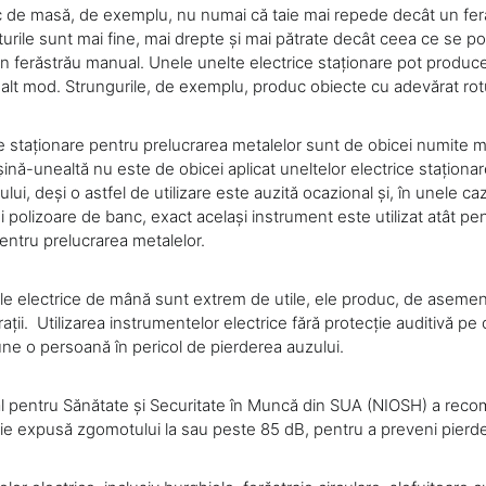
ic de masă, de exemplu, nu numai că taie mai repede decât un fe
eturile sunt mai fine, mai drepte și mai pătrate decât ceea ce se po
 ferăstrău manual. Unele unelte electrice staționare pot produc
în alt mod. Strungurile, de exemplu, produc obiecte cu adevărat ro
ce staționare pentru prelucrarea metalelor sunt de obicei numite m
nă-unealtă nu este de obicei aplicat uneltelor electrice staționa
ui, deși o astfel de utilizare este auzită ocazional și, în unele caz
i polizoare de banc, exact același instrument este utilizat atât pe
pentru prelucrarea metalelor.
ele electrice de mână sunt extrem de utile, ele produc, de asemene
ații. Utilizarea instrumentelor electrice fără protecție auditivă pe
ne o persoană în pericol de pierderea auzului.
nal pentru Sănătate și Securitate în Muncă din SUA (NIOSH) a rec
ie expusă zgomotului la sau peste 85 dB, pentru a preveni pierde