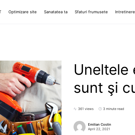
T
Optimizare site
Sanatatea ta
Sfaturi frumusete
Intretiner
Uneltele 
sunt şi 
361 views
3 minute read
Emilian Costin
April 22, 2021