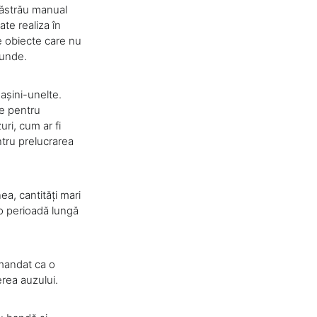
răstrău manual
ate realiza în
e obiecte care nu
tunde.
așini-unelte.
re pentru
uri, cum ar fi
ntru prelucrarea
a, cantități mari
 o perioadă lungă
omandat ca o
rea auzului.