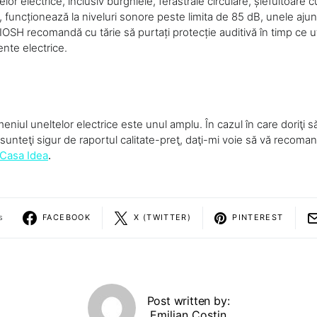
lor electrice, inclusiv burghiele, ferăstraie circulare, șlefuitoare 
ț, funcționează la niveluri sonore peste limita de 85 dB, unele aju
SH recomandă cu tărie să purtați protecție auditivă în timp ce uti
ente electrice.
eniul uneltelor electrice este unul amplu. În cazul în care doriţi să
 sunteţi sigur de raportul calitate-preţ, daţi-mi voie să vă recoma
 Casa Idea
.
s
FACEBOOK
X (TWITTER)
PINTEREST
Post written by:
Emilian Costin