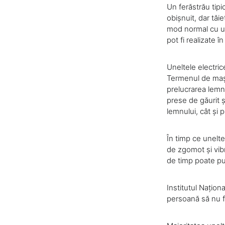
Un ferăstrău tip
obișnuit, dar tăi
mod normal cu un
pot fi realizate 
Uneltele electri
Termenul de mași
prelucrarea lemnul
prese de găurit ș
lemnului, cât și 
În timp ce unelt
de zgomot și vibr
de timp poate pu
Institutul Națio
persoană să nu f