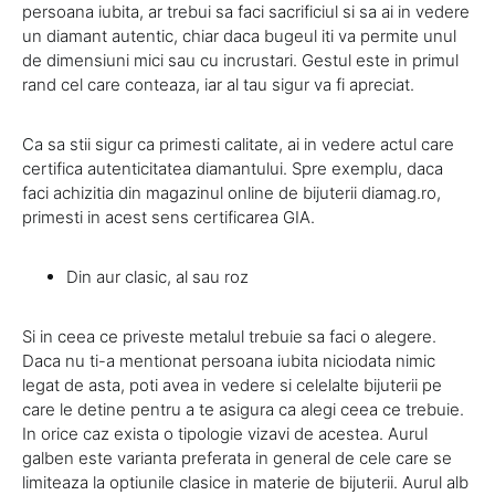
persoana iubita, ar trebui sa faci sacrificiul si sa ai in vedere
un diamant autentic, chiar daca bugeul iti va permite unul
de dimensiuni mici sau cu incrustari. Gestul este in primul
rand cel care conteaza, iar al tau sigur va fi apreciat.
Ca sa stii sigur ca primesti calitate, ai in vedere actul care
certifica autenticitatea diamantului. Spre exemplu, daca
faci achizitia din magazinul online de bijuterii diamag.ro,
primesti in acest sens certificarea GIA.
Din aur clasic, al sau roz
Si in ceea ce priveste metalul trebuie sa faci o alegere.
Daca nu ti-a mentionat persoana iubita niciodata nimic
legat de asta, poti avea in vedere si celelalte bijuterii pe
care le detine pentru a te asigura ca alegi ceea ce trebuie.
In orice caz exista o tipologie vizavi de acestea. Aurul
galben este varianta preferata in general de cele care se
limiteaza la optiunile clasice in materie de bijuterii. Aurul alb