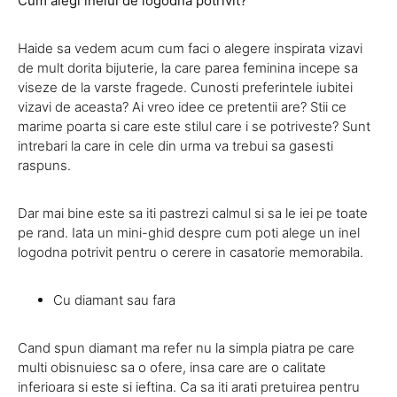
Cum alegi inelul de logodna potrivit?
Haide sa vedem acum cum faci o alegere inspirata vizavi
de mult dorita bijuterie, la care parea feminina incepe sa
viseze de la varste fragede. Cunosti preferintele iubitei
vizavi de aceasta? Ai vreo idee ce pretentii are? Stii ce
marime poarta si care este stilul care i se potriveste? Sunt
intrebari la care in cele din urma va trebui sa gasesti
raspuns.
Dar mai bine este sa iti pastrezi calmul si sa le iei pe toate
pe rand. Iata un mini-ghid despre cum poti alege un inel
logodna potrivit pentru o cerere in casatorie memorabila.
Cu diamant sau fara
Cand spun diamant ma refer nu la simpla piatra pe care
multi obisnuiesc sa o ofere, insa care are o calitate
inferioara si este si ieftina. Ca sa iti arati pretuirea pentru