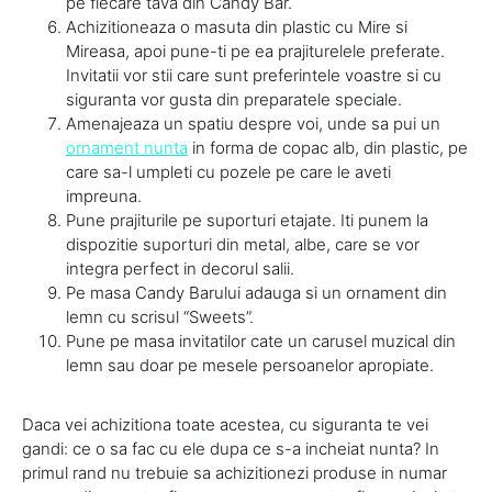
pe fiecare tava din Candy Bar.
Achizitioneaza o masuta din plastic cu Mire si
Mireasa, apoi pune-ti pe ea prajiturelele preferate.
Invitatii vor stii care sunt preferintele voastre si cu
siguranta vor gusta din preparatele speciale.
Amenajeaza un spatiu despre voi, unde sa pui un
ornament nunta
in forma de copac alb, din plastic, pe
care sa-l umpleti cu pozele pe care le aveti
impreuna.
Pune prajiturile pe suporturi etajate. Iti punem la
dispozitie suporturi din metal, albe, care se vor
integra perfect in decorul salii.
Pe masa Candy Barului adauga si un ornament din
lemn cu scrisul “Sweets”.
Pune pe masa invitatilor cate un carusel muzical din
lemn sau doar pe mesele persoanelor apropiate.
Daca vei achizitiona toate acestea, cu siguranta te vei
gandi: ce o sa fac cu ele dupa ce s-a incheiat nunta? In
primul rand nu trebuie sa achizitionezi produse in numar