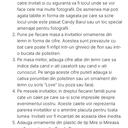
catre invitati si cu siguranta va fi locul unde se vor
face cele mai multe fotografii. De asmenea mai poti
agata tablite in forma de sageata pe care sa scrie
locul unde este plasat Candy Barul sau un loc special
amenajat pentru fotografii.
Pune pe fiecare masa a invitatilor ornamente din
lemn in forma de cifre. Acestea sunt prevazute cu
bat care poate fi infipt intr-un ghiveci de flori sau intr-
o bucata de polistiren.
Pe masa mirilor, adauga cifre albe din lemn care sa
indice data cand v-ati casatorit sau cand v-ati
cunoscut. Pe langa aceste cifre puteti adauga si
cativa porumbei din polistiren sau un ornament din
lemn cu scris “Love” (cu poza sau fara).
Pe mesele invitatilor, in dreptul fiecarei familii pune
cate un caiet pe care sa-si scrie impresiile despre
evenimentul vostru. Aceste caiete vor reprezenta
parerea invitatiilor si o amintire placuta pentru toata
lumea. Invitatii vor fi incantati de aceasta idee inedita.
Adauga ornamente din plastic de tip Mire si Mireasa