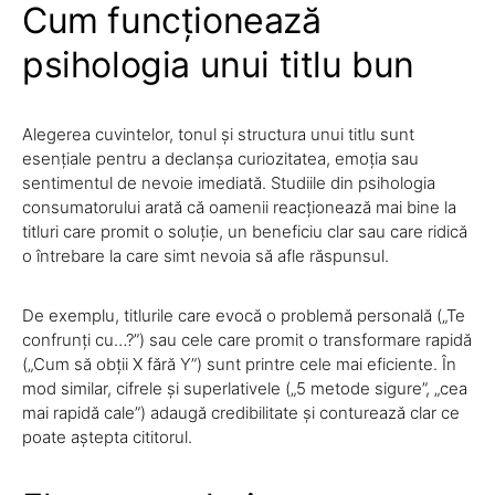
Cum funcționează
psihologia unui titlu bun
Alegerea cuvintelor, tonul și structura unui titlu sunt
esențiale pentru a declanșa curiozitatea, emoția sau
sentimentul de nevoie imediată. Studiile din psihologia
consumatorului arată că oamenii reacționează mai bine la
titluri care promit o soluție, un beneficiu clar sau care ridică
o întrebare la care simt nevoia să afle răspunsul.
De exemplu, titlurile care evocă o problemă personală („Te
confrunți cu…?”) sau cele care promit o transformare rapidă
(„Cum să obții X fără Y”) sunt printre cele mai eficiente. În
mod similar, cifrele și superlativele („5 metode sigure”, „cea
mai rapidă cale”) adaugă credibilitate și conturează clar ce
poate aștepta cititorul.