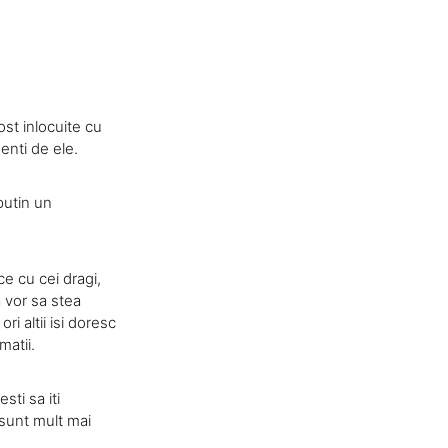
ost inlocuite cu
enti de ele.
putin un
e cu cei dragi,
a vor sa stea
ri altii isi doresc
matii.
sti sa iti
sunt mult mai