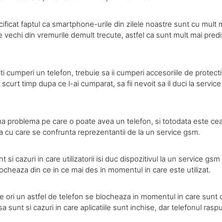
ificat faptul ca smartphone-urile din zilele noastre sunt cu mult 
e vechi din vremurile demult trecute, astfel ca sunt mult mai pre
ti cumperi un telefon, trebuie sa ii cumperi accesoriile de protectie
 scurt timp dupa ce l-ai cumparat, sa fii nevoit sa il duci la servic
ima problema pe care o poate avea un telefon, si totodata este ce
ma cu care se confrunta reprezentantii de la un service gsm.
i cazuri in care utilizatorii isi duc dispozitivul la un service gsm
locheaza din ce in ce mai des in momentul in care este utilizat.
e ori un astfel de telefon se blocheaza in momentul in care sunt
nsa sunt si cazuri in care aplicatiile sunt inchise, dar telefonul ra