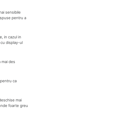
mai sensibile
dispuse pentru a
, in cazul in
e cu display-ul
a mai des
 pentru ca
 deschise mai
spunde foarte greu