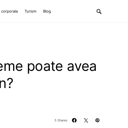
e corporala
Turism
Blog
eme poate avea
on?
5 Shares