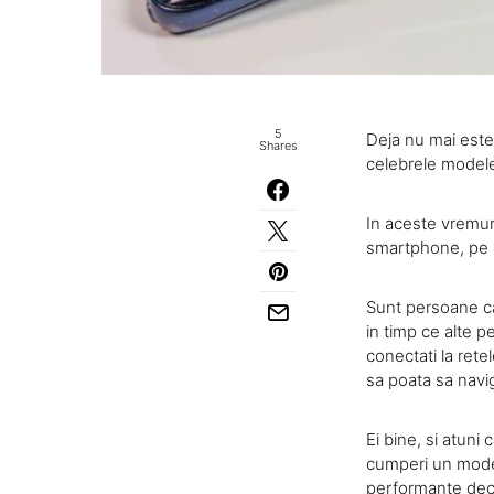
5
Deja nu mai este 
Shares
celebrele modele
In aceste vremuri
smartphone, pe ca
Sunt persoane ca
in timp ce alte p
conectati la retel
sa poata sa navig
Ei bine, si atuni
cumperi un model
performante deca