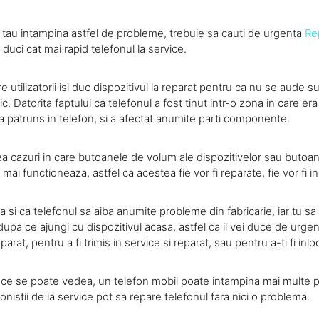
l tau intampina astfel de probleme, trebuie sa cauti de urgenta
Re
i duci cat mai rapid telefonul la service.
e utilizatorii isi duc dispozitivul la reparat pentru ca nu se aude s
c. Datorita faptului ca telefonul a fost tinut intr-o zona in care era
a patruns in telefon, si a afectat anumite parti componente.
cazuri in care butoanele de volum ale dispozitivelor sau butoa
mai functioneaza, astfel ca acestea fie vor fi reparate, fie vor fi in
 si ca telefonul sa aiba anumite probleme din fabricarie, iar tu sa
dupa ce ajungi cu dispozitivul acasa, astfel ca il vei duce de urge
rat, pentru a fi trimis in service si reparat, sau pentru a-ti fi inlo
a ce se poate vedea, un telefon mobil poate intampina mai multe 
onistii de la service pot sa repare telefonul fara nici o problema.