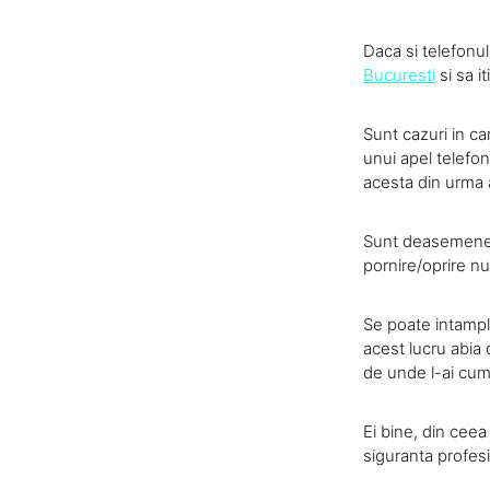
Daca si telefonu
Bucuresti
si sa it
Sunt cazuri in car
unui apel telefoni
acesta din urma 
Sunt deasemenea 
pornire/oprire nu 
Se poate intampla
acest lucru abia 
de unde l-ai cumpa
Ei bine, din cee
siguranta profesi