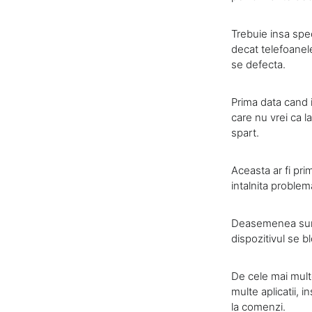
Trebuie insa spec
decat telefoanel
se defecta.
Prima data cand i
care nu vrei ca la
spart.
Aceasta ar fi pr
intalnita proble
Deasemenea sunt s
dispozitivul se b
De cele mai mult
multe aplicatii, i
la comenzi.