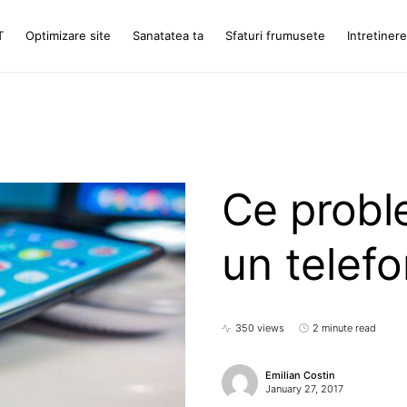
T
Optimizare site
Sanatatea ta
Sfaturi frumusete
Intretiner
Ce probl
un telef
350 views
2 minute read
Emilian Costin
January 27, 2017