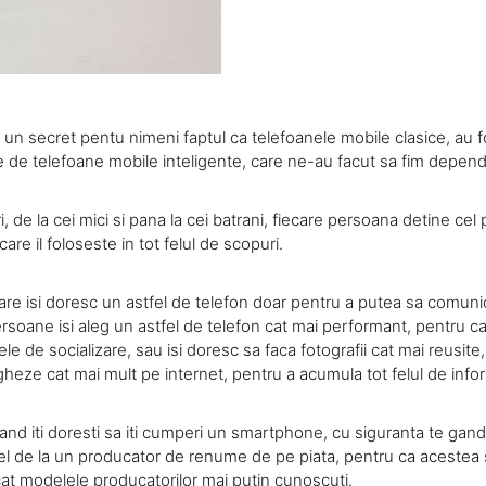
un secret pentu nimeni faptul ca telefoanele mobile clasice, au f
 de telefoane mobile inteligente, care ne-au facut sa fim depend
, de la cei mici si pana la cei batrani, fiecare persoana detine cel 
re il foloseste in tot felul de scopuri.
re isi doresc un astfel de telefon doar pentru a putea sa comunic
ersoane isi aleg un astfel de telefon cat mai performant, pentru c
ele de socializare, sau isi doresc sa faca fotografii cat mai reusite, o
heze cat mai mult pe internet, pentru a acumula tot felul de infor
 cand iti doresti sa iti cumperi un smartphone, cu siguranta te gande
 de la un producator de renume de pe piata, pentru ca acestea 
t modelele producatorilor mai putin cunoscuti.