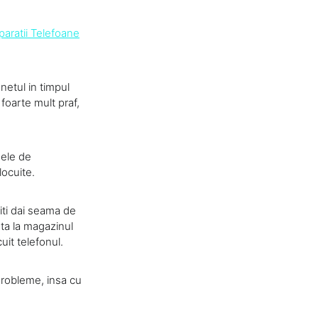
paratii Telefoane
unetul in timpul
 foarte mult praf,
nele de
locuite.
 iti dai seama de
nta la magazinul
cuit telefonul.
probleme, insa cu