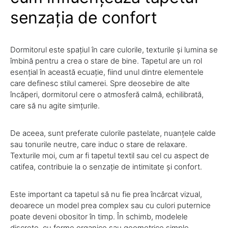
senzația de confort
Dormitorul este spațiul în care culorile, texturile și lumina se
îmbină pentru a crea o stare de bine. Tapetul are un rol
esențial în această ecuație, fiind unul dintre elementele
care definesc stilul camerei. Spre deosebire de alte
încăperi, dormitorul cere o atmosferă calmă, echilibrată,
care să nu agite simțurile.
De aceea, sunt preferate culorile pastelate, nuanțele calde
sau tonurile neutre, care induc o stare de relaxare.
Texturile moi, cum ar fi tapetul textil sau cel cu aspect de
catifea, contribuie la o senzație de intimitate și confort.
Este important ca tapetul să nu fie prea încărcat vizual,
deoarece un model prea complex sau cu culori puternice
poate deveni obositor în timp. În schimb, modelele
discrete, cu forme organice sau geometrice simple,