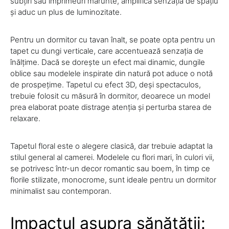
subțiri sau imprimeuri mărunte, amplifică senzația de spațiu
și aduc un plus de luminozitate.
Pentru un dormitor cu tavan înalt, se poate opta pentru un
tapet cu dungi verticale, care accentuează senzația de
înălțime. Dacă se dorește un efect mai dinamic, dungile
oblice sau modelele inspirate din natură pot aduce o notă
de prospețime. Tapetul cu efect 3D, deși spectaculos,
trebuie folosit cu măsură în dormitor, deoarece un model
prea elaborat poate distrage atenția și perturba starea de
relaxare.
Tapetul floral este o alegere clasică, dar trebuie adaptat la
stilul general al camerei. Modelele cu flori mari, în culori vii,
se potrivesc într-un decor romantic sau boem, în timp ce
florile stilizate, monocrome, sunt ideale pentru un dormitor
minimalist sau contemporan.
Impactul asupra sănătății: