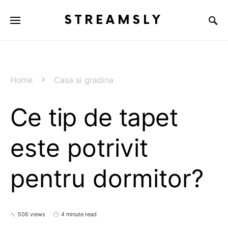
STREAMSLY
Home
Casa si gradina
Ce tip de tapet
este potrivit
pentru dormitor?
506 views
4 minute read