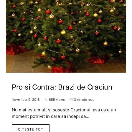
Pro si Contra: Brazi de Craciun
November 9, 2018
655 views
3 minute read
Nu mai este mult si soseste Craciunul, asa ca e un
moment potrivit in care sa incepi sa…
CITESTE TOT