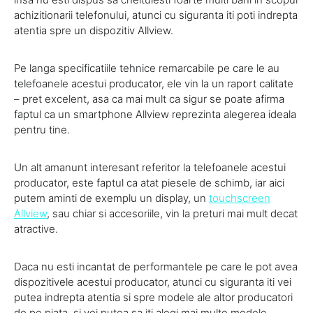
achizitionarii telefonului, atunci cu siguranta iti poti indrepta
atentia spre un dispozitiv Allview.
Pe langa specificatiile tehnice remarcabile pe care le au
telefoanele acestui producator, ele vin la un raport calitate
– pret excelent, asa ca mai mult ca sigur se poate afirma
faptul ca un smartphone Allview reprezinta alegerea ideala
pentru tine.
Un alt amanunt interesant referitor la telefoanele acestui
producator, este faptul ca atat piesele de schimb, iar aici
putem aminti de exemplu un display, un
touchscreen
Allview
, sau chiar si accesoriile, vin la preturi mai mult decat
atractive.
Daca nu esti incantat de performantele pe care le pot avea
dispozitivele acestui producator, atunci cu siguranta iti vei
putea indrepta atentia si spre modele ale altor producatori
de pe piata, si vei putea sa iti alegi mai multe modele.